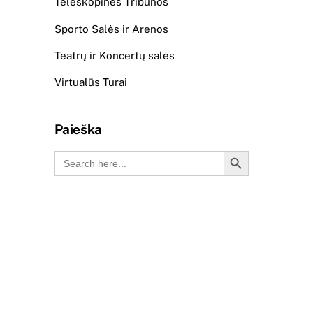
Teleskopinės Tribūnos
Sporto Salės ir Arenos
Teatrų ir Koncertų salės
Virtualūs Turai
Paieška
Search Button
Search
for: