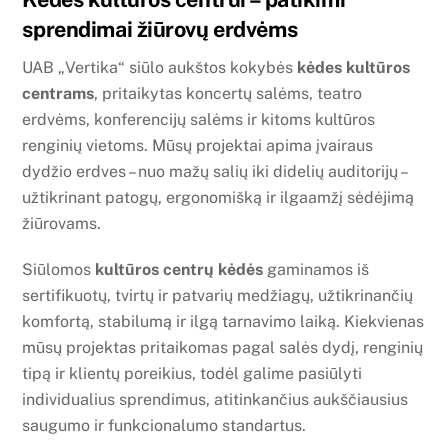
sprendimai žiūrovų erdvėms
UAB „Vertika“ siūlo aukštos kokybės
kėdes kultūros
centrams
, pritaikytas koncertų salėms, teatro
erdvėms, konferencijų salėms ir kitoms kultūros
renginių vietoms. Mūsų projektai apima įvairaus
dydžio erdves – nuo mažų salių iki didelių auditorijų –
Švenčionių Kultūros Centras
užtikrinant patogų, ergonomišką ir ilgaamžį sėdėjimą
žiūrovams.
Siūlomos
kultūros centrų kėdės
gaminamos iš
sertifikuotų, tvirtų ir patvarių medžiagų, užtikrinančių
komfortą, stabilumą ir ilgą tarnavimo laiką. Kiekvienas
mūsų projektas pritaikomas pagal salės dydį, renginių
tipą ir klientų poreikius, todėl galime pasiūlyti
individualius sprendimus, atitinkančius aukščiausius
saugumo ir funkcionalumo standartus.