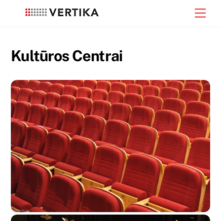
Skip
Men
to
content
Kultūros Centrai