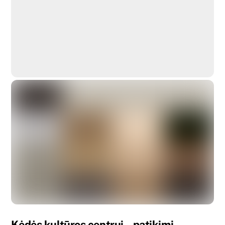
Kernavės Kultūros Centras
Biržų Kultūros Centras
Kėdės kultūros centrui – patikimi