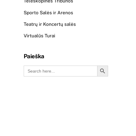
Teleskopinės Tribūnos
Sporto Salės ir Arenos
Teatrų ir Koncertų salės
Virtualūs Turai
Paieška
Search Button
Search
for: