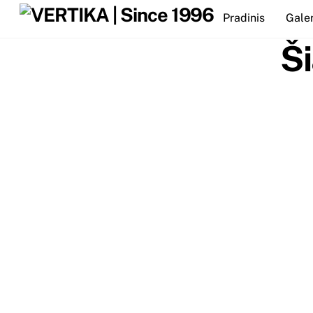
Skip
Pradinis
Galer
to
content
Ši