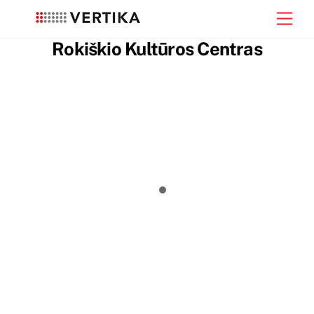
Skip
Men
to
content
Rokiškio Kultūros Centras