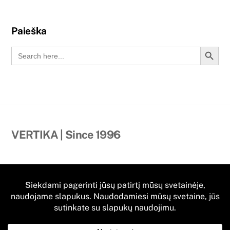
Paieška
Search Button
Search
for:
Back
VERTIKA | Since 1996
To
Top
Kontaktai
Dvaro gatvė 52A, Priekulė II,
Klaipėdos Apskritis, LT-96359 Lietuva
+370 655 31029
|
info@vertika.lt